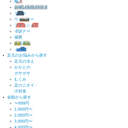
靴下
レギンス/スパッツ
タイツ
ウォーマー
ファッション
インナー
寝具
生活用品
メンズ
足元のお悩みから探す
足元の冷え
かかとの
ガサガサ
むくみ
足のニオイ・
汗対策
金額から探す
〜999円
1,000円〜
2,000円〜
3,000円〜
4,000円〜