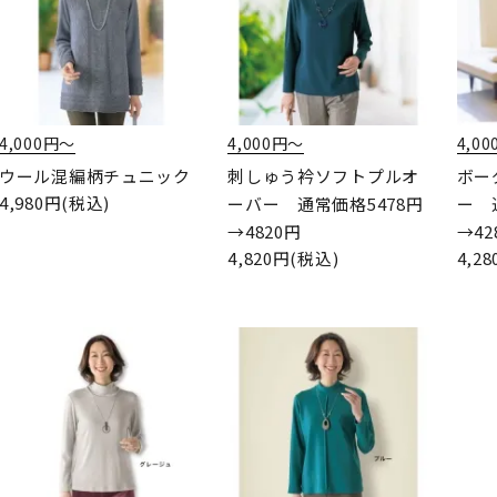
4,000円〜
4,000円〜
4,0
ウール混編柄チュニック
刺しゅう衿ソフトプルオ
ボー
4,980円(税込)
ーバー 通常価格5478円
ー 
→4820円
→42
4,820円(税込)
4,2