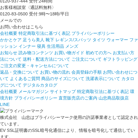
0120-937-444
受付:24時間
お客様相談室〈通話料無料〉
0120-83-0500
受付:9時〜18時/平日
メールでの
お問い合わせはこちら
会社概要
特定商取引法に基づく表記
プライバシーポリシー
かかとケア 足うら美人
靴下
レギンス/スパッツ
タイツ
ウォーマー
ファ
ッション
インナー
寝具
生活用品
メンズ
お知らせ
読み物コンテンツ
お買い物ガイド
初めての方へ
お支払い方
法について
送料・配送方法について
ご注文について
ギフトラッピング
ご注文の変更・キャンセルについて
返品・交換について
お買い物の流れ
会員登録の手順
お問い合わせにつ
いて
よくあるご質問
商品のサイズについて
洗濯表示について
カタロ
グについて
デジタルカタログ
会社概要
メールマガジン
サイトマップ
特定商取引法に基づく表記
環
境方針
プライバシーポリシー
直営販売店のご案内
山忠商品取扱店
LINE
株式会社 山忠はプライバシーマーク使用の許諾事業者として認定され
ています。
EV SSL証明書のSSL暗号化通信により、情報を暗号化して通信してい
ます。