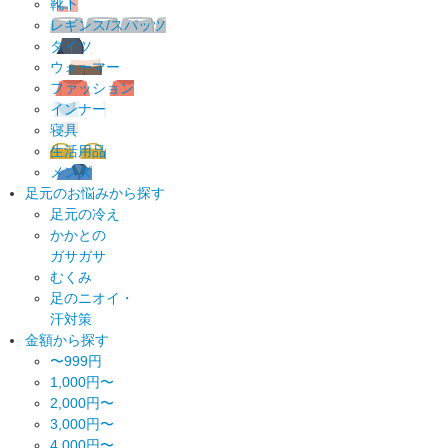
靴下
レギンス/スパッツ
タイツ
ウォーマー
ファッション
インナー
寝具
生活用品
メンズ
足元のお悩みから探す
足元の冷え
かかとの
ガサガサ
むくみ
足のニオイ・
汗対策
金額から探す
〜999円
1,000円〜
2,000円〜
3,000円〜
4,000円〜