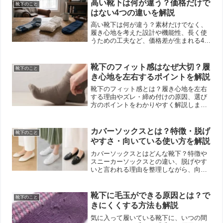
高い靴下は何が違う？価格だけで
靴下のこと
はない4つの違いを解説
高い靴下は何が違う？素材だけでなく、
履き心地を考えた設計や機能性、長く使
うための工夫など、価格差が生まれる4つ
の理由を靴下メーカーがわかりやすく解
説します。
靴下のフィット感はなぜ大切？履
靴下のこと
き心地を左右するポイントを解説
靴下のフィット感とは？履き心地を左右
する理由やズレ・締め付けの原因、選び
方のポイントをわかりやすく解説しま
す。
カバーソックスとは？特徴・脱げ
靴下のこと
やすさ・向いている使い方を解説
カバーソックスとはどんな靴下？特徴や
スニーカーソックスとの違い、脱げやす
いと言われる理由を整理しながら、向い
ている使い方や選び方をわかりやすく解
説します。
靴下に毛玉ができる原因とは？で
靴下のこと
きにくくする方法も解説
気に入って履いている靴下に、いつの間