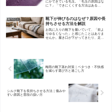
にかできている毛玉。「毛玉の原因はな
に？」「できにくくする方法はある
の？」そう思いながらも、なんとなくそ
のままにしている方も多いはずです。私
たちは60年以上靴下を作り続ける中で、
靴下が伸びるのはなぜ？原因や長
靴下のこと
素材や使い方によって毛玉の...
持ちさせる方法を解説
お気に入りの靴下を履いていて、「前よ
りゆるくなった」と感じたことはありま
せんか。履き口が下がってきたり、足に
フィットしなくなったりすると、「もう
寿命かな」と迷う方も多いと思います。
靴下は履くたびに伸び縮みを繰り返すた
め、少しずつ変化していく...
梅雨の靴下蒸れ対策｜ベタつき・不快感
を減らす選び方と過ごし方
シルク靴下を長持ちさせる方法｜傷みや
すい原因と普段の扱い方