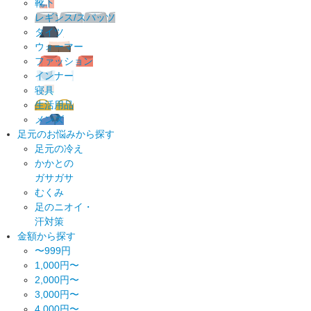
靴下
レギンス/スパッツ
タイツ
ウォーマー
ファッション
インナー
寝具
生活用品
メンズ
足元のお悩みから探す
足元の冷え
かかとの
ガサガサ
むくみ
足のニオイ・
汗対策
金額から探す
〜999円
1,000円〜
2,000円〜
3,000円〜
4,000円〜