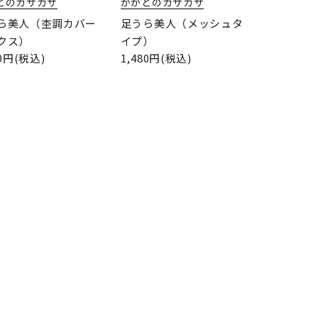
とのガサガサ
かかとのガサガサ
ら美人（杢調カバー
足うら美人（メッシュタ
クス）
イプ）
80円(税込)
1,480円(税込)