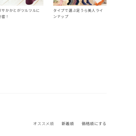
ガサかかとがツルツルに
タイプで選ぶ足うら美人ライ
秘密！
ンナップ
オススメ順
新着順
価格順にする