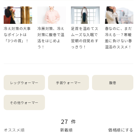
冷え対策の大事
春なのに、まだ
冷房対策、冷え
足首を温めてス
なポイントは
冷える…？寒暖
対策に腹巻で温
ムーズな入眠で
「3つの首」！
差に負けない春
活をはじめよ
翌朝の目覚めす
温活のススメ！
う！
っきり！
レッグウォーマー
手首ウォーマー
腹巻
その他ウォーマー
27
件
オススメ順
新着順
価格順にする