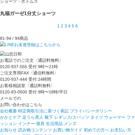
ショーツ・ボトムス
丸福ガーゼ1分丈ショーツ
1
2
3
4
5
6
81-94
/ 94商品
お電話でのご注文〈通話料無料〉
0120-937-555
受付:9時〜21時
ご注文専用FAX〈通信料無料〉
0120-937-444
受付:24時間
お客様相談室〈通話料無料〉
0120-83-0500
受付:9時〜18時/平日
メールでの
お問い合わせはこちら
会社概要
特定商取引法に基づく表記
プライバシーポリシー
かかとケア 足うら美人
靴下
レギンス/スパッツ
タイツ
ウォーマー
ファ
ッション
インナー
寝具
生活用品
メンズ
お知らせ
読み物コンテンツ
お買い物ガイド
初めての方へ
お支払い方