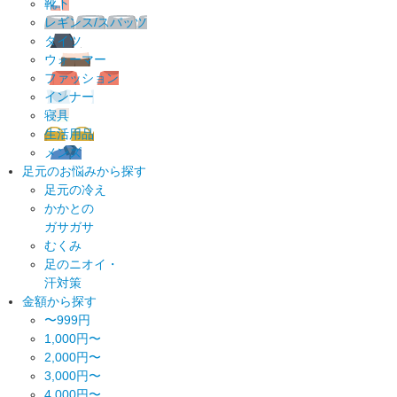
靴下
レギンス/スパッツ
タイツ
ウォーマー
ファッション
インナー
寝具
生活用品
メンズ
足元のお悩みから探す
足元の冷え
かかとの
ガサガサ
むくみ
足のニオイ・
汗対策
金額から探す
〜999円
1,000円〜
2,000円〜
3,000円〜
4,000円〜