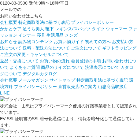
0120-83-0500
受付:9時〜18時/平日
メールでの
お問い合わせはこちら
会社概要
特定商取引法に基づく表記
プライバシーポリシー
かかとケア 足うら美人
靴下
レギンス/スパッツ
タイツ
ウォーマー
ファ
ッション
インナー
寝具
生活用品
メンズ
お知らせ
読み物コンテンツ
お買い物ガイド
初めての方へ
お支払い方
法について
送料・配送方法について
ご注文について
ギフトラッピング
ご注文の変更・キャンセルについて
返品・交換について
お買い物の流れ
会員登録の手順
お問い合わせにつ
いて
よくあるご質問
商品のサイズについて
洗濯表示について
カタロ
グについて
デジタルカタログ
会社概要
メールマガジン
サイトマップ
特定商取引法に基づく表記
環
境方針
プライバシーポリシー
直営販売店のご案内
山忠商品取扱店
LINE
株式会社 山忠はプライバシーマーク使用の許諾事業者として認定され
ています。
EV SSL証明書のSSL暗号化通信により、情報を暗号化して通信してい
ます。