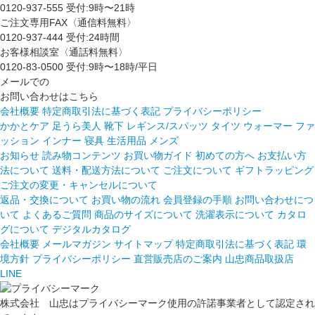
0120-937-555
受付:9時〜21時
ご注文専用FAX〈通信料無料〉
0120-937-444
受付:24時間
お客様相談室〈通話料無料〉
0120-83-0500
受付:9時〜18時/平日
メールでの
お問い合わせはこちら
会社概要
特定商取引法に基づく表記
プライバシーポリシー
かかとケア 足うら美人
靴下
レギンス/スパッツ
タイツ
ウォーマー
ファ
ッション
インナー
寝具
生活用品
メンズ
お知らせ
読み物コンテンツ
お買い物ガイド
初めての方へ
お支払い方
法について
送料・配送方法について
ご注文について
ギフトラッピング
ご注文の変更・キャンセルについて
返品・交換について
お買い物の流れ
会員登録の手順
お問い合わせにつ
いて
よくあるご質問
商品のサイズについて
洗濯表示について
カタロ
グについて
デジタルカタログ
会社概要
メールマガジン
サイトマップ
特定商取引法に基づく表記
環
境方針
プライバシーポリシー
直営販売店のご案内
山忠商品取扱店
LINE
株式会社 山忠はプライバシーマーク使用の許諾事業者として認定され