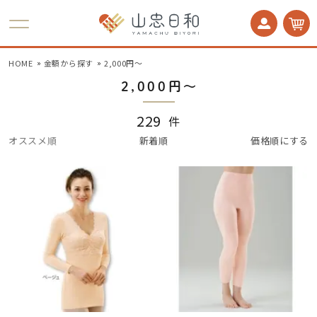
かかとケア 足うら美人
HOME
金額から探す
2,000円〜
2,000円〜
229
件
オススメ順
新着順
価格順にする