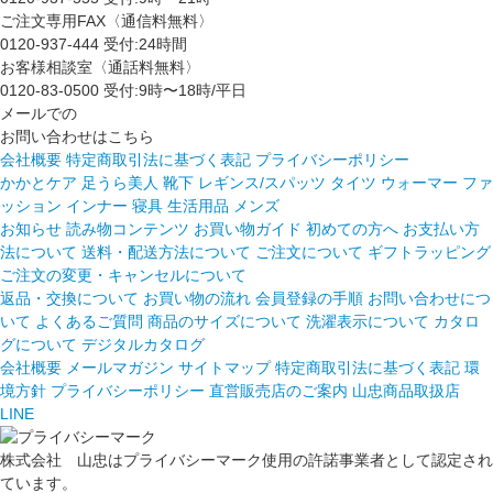
ご注文専用FAX〈通信料無料〉
0120-937-444
受付:24時間
お客様相談室〈通話料無料〉
0120-83-0500
受付:9時〜18時/平日
メールでの
お問い合わせはこちら
会社概要
特定商取引法に基づく表記
プライバシーポリシー
かかとケア 足うら美人
靴下
レギンス/スパッツ
タイツ
ウォーマー
ファ
ッション
インナー
寝具
生活用品
メンズ
お知らせ
読み物コンテンツ
お買い物ガイド
初めての方へ
お支払い方
法について
送料・配送方法について
ご注文について
ギフトラッピング
ご注文の変更・キャンセルについて
返品・交換について
お買い物の流れ
会員登録の手順
お問い合わせにつ
いて
よくあるご質問
商品のサイズについて
洗濯表示について
カタロ
グについて
デジタルカタログ
会社概要
メールマガジン
サイトマップ
特定商取引法に基づく表記
環
境方針
プライバシーポリシー
直営販売店のご案内
山忠商品取扱店
LINE
株式会社 山忠はプライバシーマーク使用の許諾事業者として認定され
ています。