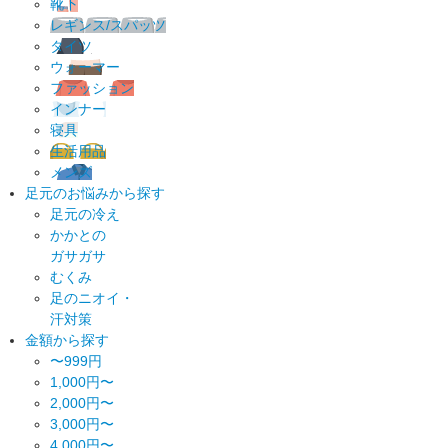
靴下
レギンス/スパッツ
タイツ
ウォーマー
ファッション
インナー
寝具
生活用品
メンズ
足元のお悩みから探す
足元の冷え
かかとの
ガサガサ
むくみ
足のニオイ・
汗対策
金額から探す
〜999円
1,000円〜
2,000円〜
3,000円〜
4,000円〜