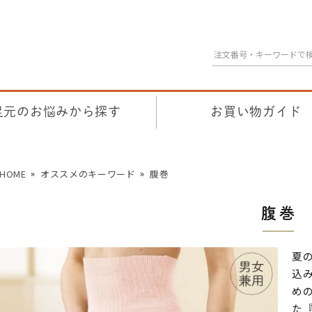
足元のお悩みから探す
お買い物ガイド
HOME
オススメのキーワード
腹巻
腹巻
夏
込
め
た