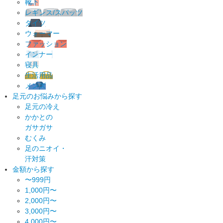
靴下
レギンス/スパッツ
タイツ
ウォーマー
ファッション
インナー
寝具
生活用品
メンズ
足元のお悩みから探す
足元の冷え
かかとの
ガサガサ
むくみ
足のニオイ・
汗対策
金額から探す
〜999円
1,000円〜
2,000円〜
3,000円〜
4,000円〜