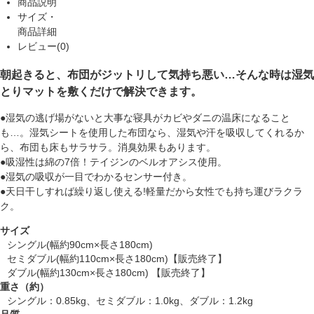
商品説明
サイズ・
商品詳細
レビュー(0)
朝起きると、布団がジットリして気持ち悪い…そんな時は湿気
とりマットを敷くだけで解決できます。
●湿気の逃げ場がないと大事な寝具がカビやダニの温床になること
も…。湿気シートを使用した布団なら、湿気や汗を吸収してくれるか
ら、布団も床もサラサラ。消臭効果もあります。
●吸湿性は綿の7倍！テイジンのベルオアシス使用。
●湿気の吸収が一目でわかるセンサー付き。
●天日干しすれば繰り返し使える!軽量だから女性でも持ち運びラクラ
ク。
サイズ
シングル(幅約90cm×長さ180cm)
セミダブル(幅約110cm×長さ180cm)【販売終了】
ダブル(幅約130cm×長さ180cm) 【販売終了】
重さ（約）
シングル：0.85kg、セミダブル：1.0kg、ダブル：1.2kg