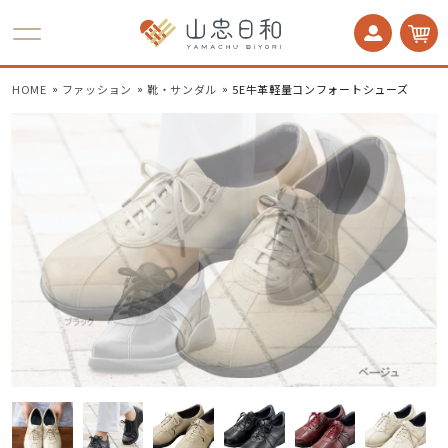
かかとケア 足うら美人
HOME
ファッション
靴・サンダル
5E牛革軽量コンフォートシューズ