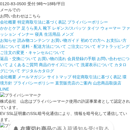
0120-83-0500
受付:9時〜18時/平日
メールでの
お問い合わせはこちら
会社概要
特定商取引法に基づく表記
プライバシーポリシー
かかとケア 足うら美人
靴下
レギンス/スパッツ
タイツ
ウォーマー
ファ
ッション
インナー
寝具
生活用品
メンズ
お知らせ
読み物コンテンツ
お買い物ガイド
初めての方へ
お支払い方
法について
送料・配送方法について
ご注文について
ギフトラッピング
ご注文の変更・キャンセルについて
返品・交換について
お買い物の流れ
会員登録の手順
お問い合わせにつ
いて
よくあるご質問
商品のサイズについて
洗濯表示について
カタロ
グについて
デジタルカタログ
会社概要
メールマガジン
サイトマップ
特定商取引法に基づく表記
環
境方針
プライバシーポリシー
直営販売店のご案内
山忠商品取扱店
LINE
株式会社 山忠はプライバシーマーク使用の許諾事業者として認定され
ています。
EV SSL証明書のSSL暗号化通信により、情報を暗号化して通信してい
ます。
在庫切れ商品
の
再入荷
通知を
受け取る