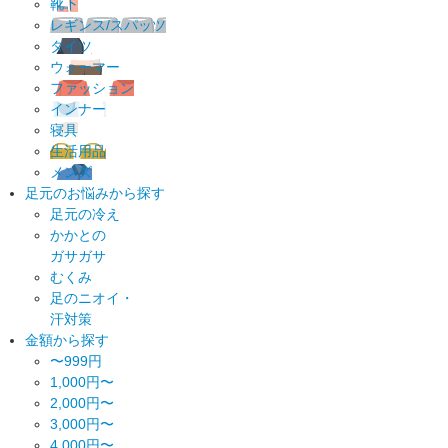
靴下
レギンス/スパッツ
タイツ
ウォーマー
ファッション
インナー
寝具
生活用品
メンズ
足元のお悩みから探す
足元の冷え
かかとの
ガサガサ
むくみ
足のニオイ・
汗対策
金額から探す
〜999円
1,000円〜
2,000円〜
3,000円〜
4,000円〜