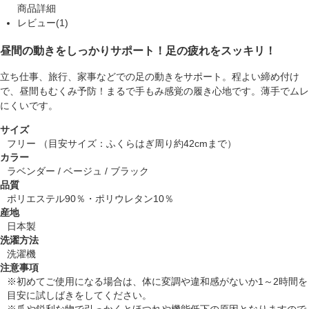
商品詳細
レビュー(1)
昼間の動きをしっかりサポート！足の疲れをスッキリ！
立ち仕事、旅行、家事などでの足の動きをサポート。程よい締め付け
で、昼間もむくみ予防！まるで手もみ感覚の履き心地です。薄手でムレ
にくいです。
サイズ
フリー （目安サイズ：ふくらはぎ周り約42cmまで）
カラー
ラベンダー / ベージュ / ブラック
品質
ポリエステル90％・ポリウレタン10％
産地
日本製
洗濯方法
洗濯機
注意事項
※初めてご使用になる場合は、体に変調や違和感がないか1～2時間を
目安に試しばきをしてください。