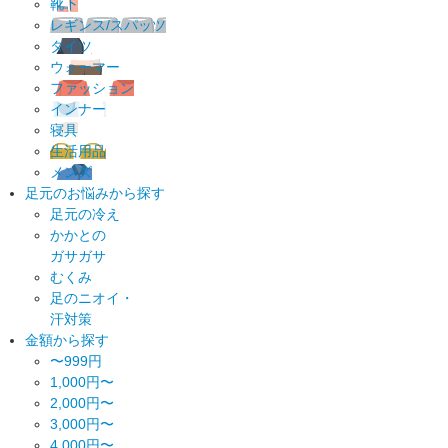
靴下
レギンス/スパッツ
タイツ
ウォーマー
ファッション
インナー
寝具
生活用品
メンズ
足元のお悩みから探す
足元の冷え
かかとの
ガサガサ
むくみ
足のニオイ・
汗対策
金額から探す
〜999円
1,000円〜
2,000円〜
3,000円〜
4,000円〜