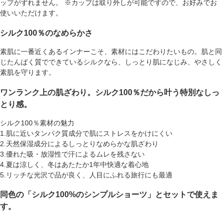
ップがずれません。 ※カップは取り外しが可能ですので、お好みでお
使いいただけます。
シルク100％のなめらかさ
素肌に一番近くあるインナーこそ、素材にはこだわりたいもの。肌と同
じたんぱく質でできているシルクなら、しっとり肌になじみ、やさしく
素肌を守ります。
ワンランク上の肌ざわり。シルク100％だから叶う特別なしっ
とり感。
シルク100％素材の魅力
1.肌に近いタンパク質成分で肌にストレスをかけにくい
2.天然保湿成分によるしっとりなめらかな肌ざわり
3.優れた吸・放湿性で汗によるムレを残さない
4.夏は涼しく、冬はあたたか1年中快適な着心地
5.リッチな光沢で品が良く、人目にふれる旅行にも最適
同色の「シルク100%のシンプルショーツ」とセットで使えま
す。