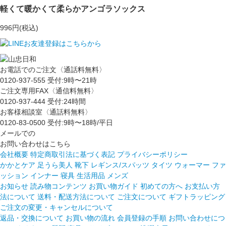
軽くて暖かくて柔らかアンゴラソックス
996円(税込)
お電話でのご注文〈通話料無料〉
0120-937-555
受付:9時〜21時
ご注文専用FAX〈通信料無料〉
0120-937-444
受付:24時間
お客様相談室〈通話料無料〉
0120-83-0500
受付:9時〜18時/平日
メールでの
お問い合わせはこちら
会社概要
特定商取引法に基づく表記
プライバシーポリシー
かかとケア 足うら美人
靴下
レギンス/スパッツ
タイツ
ウォーマー
ファ
ッション
インナー
寝具
生活用品
メンズ
お知らせ
読み物コンテンツ
お買い物ガイド
初めての方へ
お支払い方
法について
送料・配送方法について
ご注文について
ギフトラッピング
ご注文の変更・キャンセルについて
返品・交換について
お買い物の流れ
会員登録の手順
お問い合わせにつ