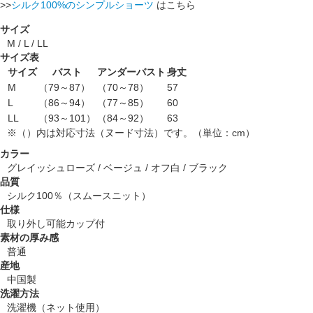
>>
シルク100%のシンプルショーツ
はこちら
サイズ
M / L / LL
サイズ表
サイズ
バスト
アンダーバスト
身丈
M
（79～87）
（70～78）
57
L
（86～94）
（77～85）
60
LL
（93～101）
（84～92）
63
※（）内は対応寸法（ヌード寸法）です。（単位：cm）
カラー
グレイッシュローズ / ベージュ / オフ白 / ブラック
品質
シルク100％（スムースニット）
仕様
取り外し可能カップ付
素材の厚み感
普通
産地
中国製
洗濯方法
洗濯機（ネット使用）