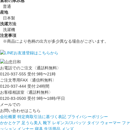
素材の厚み感
普通
産地
日本製
洗濯方法
洗濯機
注意事項
※商品により色柄の出方が多少異なる場合がございます。
お電話でのご注文〈通話料無料〉
0120-937-555
受付:9時〜21時
ご注文専用FAX〈通信料無料〉
0120-937-444
受付:24時間
お客様相談室〈通話料無料〉
0120-83-0500
受付:9時〜18時/平日
メールでの
お問い合わせはこちら
会社概要
特定商取引法に基づく表記
プライバシーポリシー
かかとケア 足うら美人
靴下
レギンス/スパッツ
タイツ
ウォーマー
ファ
ッション
インナー
寝具
生活用品
メンズ