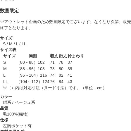
数量限定
※アウトレット企画のため数量限定でございます。なくなり次第、販売
終了となります。
サイズ
S / M / L / LL
サイズ表
サイズ
胸囲
着丈
裄丈
衿まわり
S
（80～88）102
71
78
37
M
（88～96）108
73
80
39
L
（96～104）116
74
82
41
LL
（104～112）124
76
84
43
※（）内は対応寸法（ヌード寸法）です。（単位：cm）
カラー
紺系 / ベージュ系
品質
毛100%(織物)
仕様
左胸ポケット有