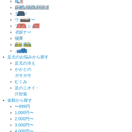
靴下
レギンス/スパッツ
タイツ
ウォーマー
ファッション
インナー
寝具
生活用品
メンズ
足元のお悩みから探す
足元の冷え
かかとの
ガサガサ
むくみ
足のニオイ・
汗対策
金額から探す
〜999円
1,000円〜
2,000円〜
3,000円〜
4,000円〜