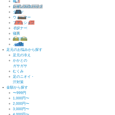
靴下
レギンス/スパッツ
タイツ
ウォーマー
ファッション
インナー
寝具
生活用品
メンズ
足元のお悩みから探す
足元の冷え
かかとの
ガサガサ
むくみ
足のニオイ・
汗対策
金額から探す
〜999円
1,000円〜
2,000円〜
3,000円〜
4,000円〜