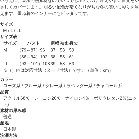
いうえに、吸湿発熱素材なのでいつでもポカポカ。冷えやすい首元をや
さしくカバーします。明るい配色が暗くなりがちな冬の装いに彩りを添
えます。重ね着のインナーにもピッタリです。
サイズ
M / L / LL
サイズ表
サイズ
バスト
肩幅
袖丈
身丈
M
（79～87）96
37
53
59
L
（86～94）102
38
53
61
LL
（93～101）108
39
53
63
※（）内は対応寸法（ヌード寸法）です。（単位：cm）
カラー
ローズ系 / ブルー系 / グレー系 / ラベンダー系 / チャコール系
品質
アクリル68％・レーヨン26％・ナイロン4％・ポリウレタン2％(ニッ
ト)
素材の厚み感
普通
産地
日本製
洗濯方法