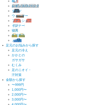
靴下
レギンス/スパッツ
タイツ
ウォーマー
ファッション
インナー
寝具
生活用品
メンズ
足元のお悩みから探す
足元の冷え
かかとの
ガサガサ
むくみ
足のニオイ・
汗対策
金額から探す
〜999円
1,000円〜
2,000円〜
3,000円〜
4,000円〜