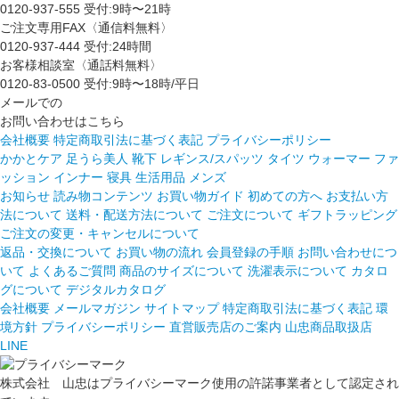
0120-937-555
受付:9時〜21時
ご注文専用FAX〈通信料無料〉
0120-937-444
受付:24時間
お客様相談室〈通話料無料〉
0120-83-0500
受付:9時〜18時/平日
メールでの
お問い合わせはこちら
会社概要
特定商取引法に基づく表記
プライバシーポリシー
かかとケア 足うら美人
靴下
レギンス/スパッツ
タイツ
ウォーマー
ファ
ッション
インナー
寝具
生活用品
メンズ
お知らせ
読み物コンテンツ
お買い物ガイド
初めての方へ
お支払い方
法について
送料・配送方法について
ご注文について
ギフトラッピング
ご注文の変更・キャンセルについて
返品・交換について
お買い物の流れ
会員登録の手順
お問い合わせにつ
いて
よくあるご質問
商品のサイズについて
洗濯表示について
カタロ
グについて
デジタルカタログ
会社概要
メールマガジン
サイトマップ
特定商取引法に基づく表記
環
境方針
プライバシーポリシー
直営販売店のご案内
山忠商品取扱店
LINE
株式会社 山忠はプライバシーマーク使用の許諾事業者として認定され