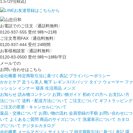
1,572円(税込)
お電話でのご注文〈通話料無料〉
0120-937-555
受付:9時〜21時
ご注文専用FAX〈通信料無料〉
0120-937-444
受付:24時間
お客様相談室〈通話料無料〉
0120-83-0500
受付:9時〜18時/平日
メールでの
お問い合わせはこちら
会社概要
特定商取引法に基づく表記
プライバシーポリシー
かかとケア 足うら美人
靴下
レギンス/スパッツ
タイツ
ウォーマー
ファ
ッション
インナー
寝具
生活用品
メンズ
お知らせ
読み物コンテンツ
お買い物ガイド
初めての方へ
お支払い方
法について
送料・配送方法について
ご注文について
ギフトラッピング
ご注文の変更・キャンセルについて
返品・交換について
お買い物の流れ
会員登録の手順
お問い合わせにつ
いて
よくあるご質問
商品のサイズについて
洗濯表示について
カタロ
グについて
デジタルカタログ
会社概要
メールマガジン
サイトマップ
特定商取引法に基づく表記
環