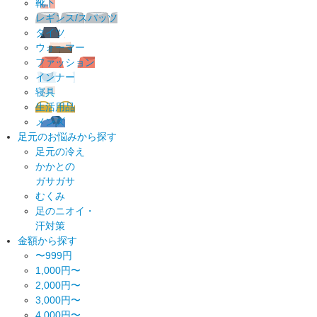
靴下
レギンス/スパッツ
タイツ
ウォーマー
ファッション
インナー
寝具
生活用品
メンズ
足元のお悩みから探す
足元の冷え
かかとの
ガサガサ
むくみ
足のニオイ・
汗対策
金額から探す
〜999円
1,000円〜
2,000円〜
3,000円〜
4,000円〜