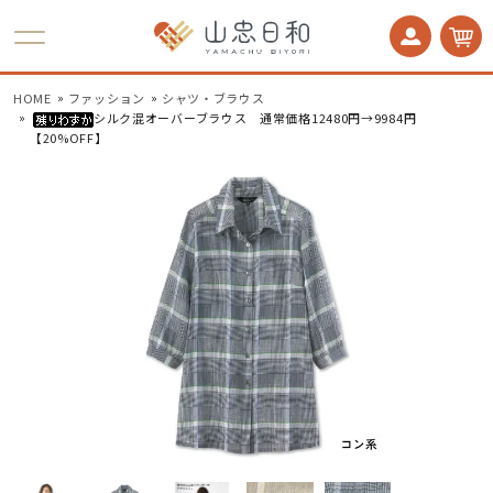
かかとケア 足うら美人
HOME
ファッション
シャツ・ブラウス
シルク混オーバーブラウス 通常価格12480円→9984円
【20%OFF】