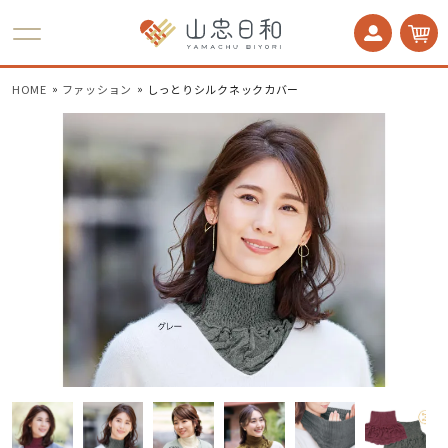
かかとケア 足うら美人
HOME
ファッション
しっとりシルクネックカバー