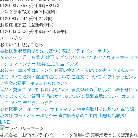
0120-937-555
受付:9時〜21時
ご注文専用FAX〈通信料無料〉
0120-937-444
受付:24時間
お客様相談室〈通話料無料〉
0120-83-0500
受付:9時〜18時/平日
メールでの
お問い合わせはこちら
会社概要
特定商取引法に基づく表記
プライバシーポリシー
かかとケア 足うら美人
靴下
レギンス/スパッツ
タイツ
ウォーマー
ファ
ッション
インナー
寝具
生活用品
メンズ
お知らせ
読み物コンテンツ
お買い物ガイド
初めての方へ
お支払い方
法について
送料・配送方法について
ご注文について
ギフトラッピング
ご注文の変更・キャンセルについて
返品・交換について
お買い物の流れ
会員登録の手順
お問い合わせにつ
いて
よくあるご質問
商品のサイズについて
洗濯表示について
カタロ
グについて
デジタルカタログ
会社概要
メールマガジン
サイトマップ
特定商取引法に基づく表記
環
境方針
プライバシーポリシー
直営販売店のご案内
山忠商品取扱店
LINE
株式会社 山忠はプライバシーマーク使用の許諾事業者として認定され