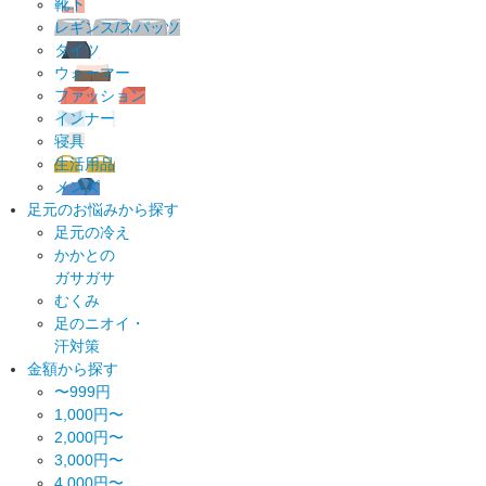
靴下
レギンス/スパッツ
タイツ
ウォーマー
ファッション
インナー
寝具
生活用品
メンズ
足元のお悩みから探す
足元の冷え
かかとの
ガサガサ
むくみ
足のニオイ・
汗対策
金額から探す
〜999円
1,000円〜
2,000円〜
3,000円〜
4,000円〜