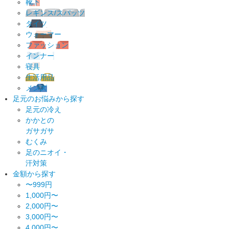
靴下
レギンス/スパッツ
タイツ
ウォーマー
ファッション
インナー
寝具
生活用品
メンズ
足元のお悩みから探す
足元の冷え
かかとの
ガサガサ
むくみ
足のニオイ・
汗対策
金額から探す
〜999円
1,000円〜
2,000円〜
3,000円〜
4,000円〜