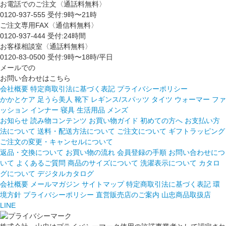
お電話でのご注文〈通話料無料〉
0120-937-555
受付:9時〜21時
ご注文専用FAX〈通信料無料〉
0120-937-444
受付:24時間
お客様相談室〈通話料無料〉
0120-83-0500
受付:9時〜18時/平日
メールでの
お問い合わせはこちら
会社概要
特定商取引法に基づく表記
プライバシーポリシー
かかとケア 足うら美人
靴下
レギンス/スパッツ
タイツ
ウォーマー
ファ
ッション
インナー
寝具
生活用品
メンズ
お知らせ
読み物コンテンツ
お買い物ガイド
初めての方へ
お支払い方
法について
送料・配送方法について
ご注文について
ギフトラッピング
ご注文の変更・キャンセルについて
返品・交換について
お買い物の流れ
会員登録の手順
お問い合わせにつ
いて
よくあるご質問
商品のサイズについて
洗濯表示について
カタロ
グについて
デジタルカタログ
会社概要
メールマガジン
サイトマップ
特定商取引法に基づく表記
環
境方針
プライバシーポリシー
直営販売店のご案内
山忠商品取扱店
LINE