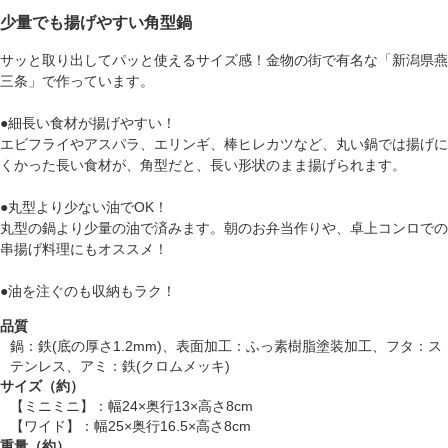
少量でも揚げやすい角型鍋
サッと取り出してパッと使えるサイズ感！金物の街で有名な「新潟県燕
三条」で作っています。
●細長い食材が揚げやすい！
エビフライやアスパラ、エリンギ、棒ヒレカツなど、丸い鍋では揚げに
くかった長い食材が、角型だと、長い形状のまま揚げられます。
●丸型より少ない油でOK！
丸型の鍋より少量の油で済みます。朝のお弁当作りや、卓上コンロでの
串揚げ料理にもオススメ！
●油を注ぐのも収納もラク！
品質
鍋：鉄(底の厚さ1.2mm)、表面加工：ふっ素樹脂塗装加工、フタ：ス
テンレス、アミ：鉄(クロムメッキ)
サイズ（約）
【ミニミニ】：幅24×奥行13×高さ8cm
【ワイド】：幅25×奥行16.5×高さ8cm
重量（約）