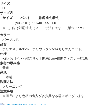
サイズ
LL
サイズ表
サイズ
バスト
肩幅
袖丈
着丈
LL
（93～101）116
40
55
60
※（）内は対応寸法（ヌード寸法）です。（単位：cm）
カラー
パープル系
品質
ポリエステル95％・ポリウレタン5％(ちりめんニット)
仕様
●肩パット付●両脇スリット開約8cm●前開ファスナー約18cm
素材の厚み感
普通
産地
日本製
洗濯方法
クリーニング
注意事項
※商品により色柄の出方が多少異なる場合がございます。