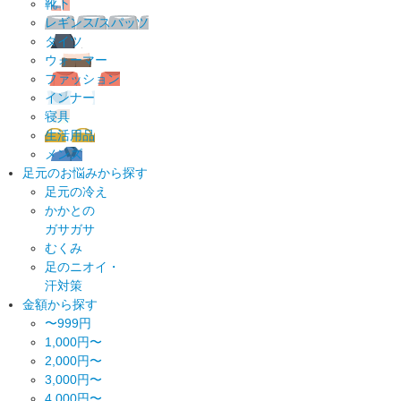
靴下
レギンス/スパッツ
タイツ
ウォーマー
ファッション
インナー
寝具
生活用品
メンズ
足元のお悩みから探す
足元の冷え
かかとの
ガサガサ
むくみ
足のニオイ・
汗対策
金額から探す
〜999円
1,000円〜
2,000円〜
3,000円〜
4,000円〜