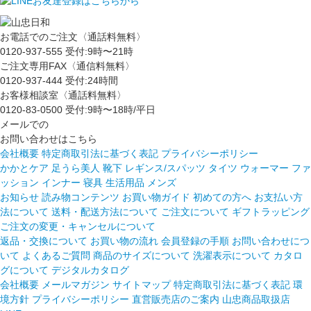
お電話でのご注文〈通話料無料〉
0120-937-555
受付:9時〜21時
ご注文専用FAX〈通信料無料〉
0120-937-444
受付:24時間
お客様相談室〈通話料無料〉
0120-83-0500
受付:9時〜18時/平日
メールでの
お問い合わせはこちら
会社概要
特定商取引法に基づく表記
プライバシーポリシー
かかとケア 足うら美人
靴下
レギンス/スパッツ
タイツ
ウォーマー
ファ
ッション
インナー
寝具
生活用品
メンズ
お知らせ
読み物コンテンツ
お買い物ガイド
初めての方へ
お支払い方
法について
送料・配送方法について
ご注文について
ギフトラッピング
ご注文の変更・キャンセルについて
返品・交換について
お買い物の流れ
会員登録の手順
お問い合わせにつ
いて
よくあるご質問
商品のサイズについて
洗濯表示について
カタロ
グについて
デジタルカタログ
会社概要
メールマガジン
サイトマップ
特定商取引法に基づく表記
環
境方針
プライバシーポリシー
直営販売店のご案内
山忠商品取扱店