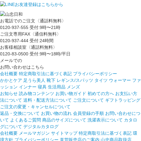
お電話でのご注文〈通話料無料〉
0120-937-555
受付:9時〜21時
ご注文専用FAX〈通信料無料〉
0120-937-444
受付:24時間
お客様相談室〈通話料無料〉
0120-83-0500
受付:9時〜18時/平日
メールでの
お問い合わせはこちら
会社概要
特定商取引法に基づく表記
プライバシーポリシー
かかとケア 足うら美人
靴下
レギンス/スパッツ
タイツ
ウォーマー
ファ
ッション
インナー
寝具
生活用品
メンズ
お知らせ
読み物コンテンツ
お買い物ガイド
初めての方へ
お支払い方
法について
送料・配送方法について
ご注文について
ギフトラッピング
ご注文の変更・キャンセルについて
返品・交換について
お買い物の流れ
会員登録の手順
お問い合わせにつ
いて
よくあるご質問
商品のサイズについて
洗濯表示について
カタロ
グについて
デジタルカタログ
会社概要
メールマガジン
サイトマップ
特定商取引法に基づく表記
環
境方針
プライバシーポリシー
直営販売店のご案内
山忠商品取扱店