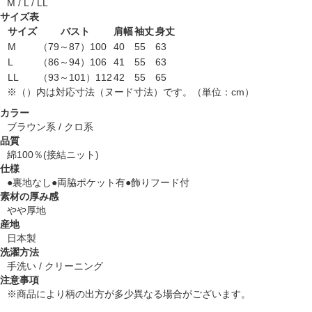
M / L / LL
サイズ表
サイズ
バスト
肩幅
袖丈
身丈
M
（79～87）100
40
55
63
L
（86～94）106
41
55
63
LL
（93～101）112
42
55
65
※（）内は対応寸法（ヌード寸法）です。（単位：cm）
カラー
ブラウン系 / クロ系
品質
綿100％(接結ニット)
仕様
●裏地なし●両脇ポケット有●飾りフード付
素材の厚み感
やや厚地
産地
日本製
洗濯方法
手洗い / クリーニング
注意事項
※商品により柄の出方が多少異なる場合がございます。