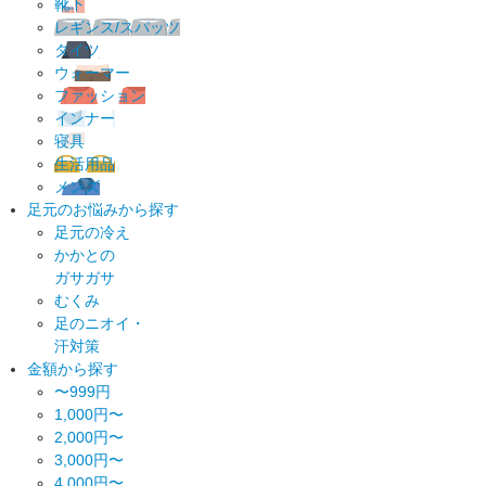
靴下
レギンス/スパッツ
タイツ
ウォーマー
ファッション
インナー
寝具
生活用品
メンズ
足元のお悩みから探す
足元の冷え
かかとの
ガサガサ
むくみ
足のニオイ・
汗対策
金額から探す
〜999円
1,000円〜
2,000円〜
3,000円〜
4,000円〜