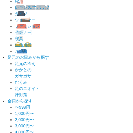
靴下
レギンス/スパッツ
タイツ
ウォーマー
ファッション
インナー
寝具
生活用品
メンズ
足元のお悩みから探す
足元の冷え
かかとの
ガサガサ
むくみ
足のニオイ・
汗対策
金額から探す
〜999円
1,000円〜
2,000円〜
3,000円〜
4,000円〜