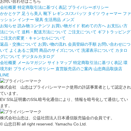
お問い合わせはこちら
会社概要
特定商取引法に基づく表記
プライバシーポリシー
かかとケア 足うら美人
靴下
レギンス/スパッツ
タイツ
ウォーマー
ファ
ッション
インナー
寝具
生活用品
メンズ
お知らせ
読み物コンテンツ
お買い物ガイド
初めての方へ
お支払い方
法について
送料・配送方法について
ご注文について
ギフトラッピング
ご注文の変更・キャンセルについて
返品・交換について
お買い物の流れ
会員登録の手順
お問い合わせにつ
いて
よくあるご質問
商品のサイズについて
洗濯表示について
カタロ
グについて
デジタルカタログ
会社概要
メールマガジン
サイトマップ
特定商取引法に基づく表記
環
境方針
プライバシーポリシー
直営販売店のご案内
山忠商品取扱店
LINE
株式会社 山忠はプライバシーマーク使用の許諾事業者として認定され
ています。
EV SSL証明書のSSL暗号化通信により、情報を暗号化して通信してい
ます。
株式会社山忠は、公益社団法人日本通信販売協会の会員です。
© 山忠日和 all right reserved. Yamachu Co.Ltd.