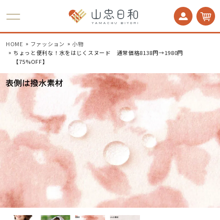
かかとケア 足うら美人
HOME
ファッション
小物
ちょっと便利な！水をはじくスヌード 通常価格8138円→1980円
【75%OFF】