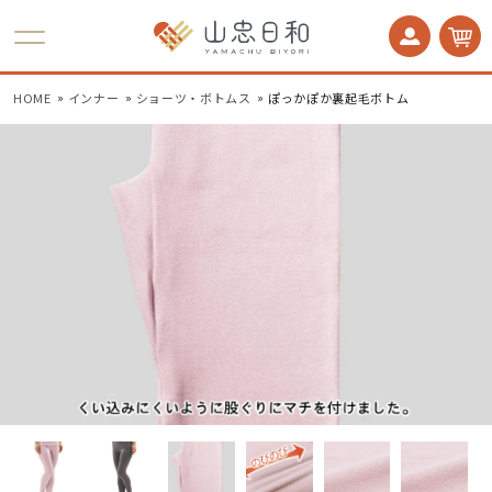
かかとケア 足うら美人
HOME
インナー
ショーツ・ボトムス
ぽっかぽか裏起毛ボトム