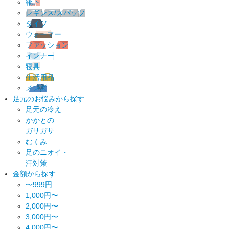
靴下
レギンス/スパッツ
タイツ
ウォーマー
ファッション
インナー
寝具
生活用品
メンズ
足元のお悩みから探す
足元の冷え
かかとの
ガサガサ
むくみ
足のニオイ・
汗対策
金額から探す
〜999円
1,000円〜
2,000円〜
3,000円〜
4,000円〜