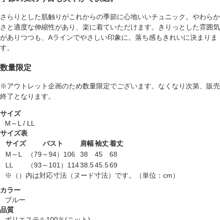
さらりとした肌触りがこれからの季節に心地いいチュニック。やわらか
さと適度な伸縮性があり、楽に着ていただけます。きりっとした雰囲気
がありつつも、Aラインでやさしい印象に。落ち感もきれいに決まりま
す。
数量限定
※アウトレット企画のため数量限定でございます。なくなり次第、販売
終了となります。
サイズ
M～L / LL
サイズ表
サイズ
バスト
肩幅
袖丈
着丈
M～L
（79～94）106
38
45
68
LL
（93～101）114
38.5
45.5
69
※（）内は対応寸法（ヌード寸法）です。（単位：cm）
カラー
ブルー
品質
ポリエステル100％(ニット)