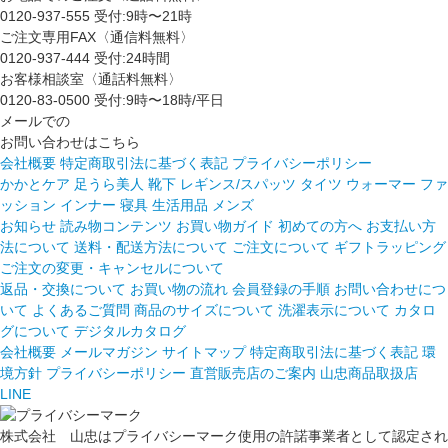
0120-937-555
受付:9時〜21時
ご注文専用FAX〈通信料無料〉
0120-937-444
受付:24時間
お客様相談室〈通話料無料〉
0120-83-0500
受付:9時〜18時/平日
メールでの
お問い合わせはこちら
会社概要
特定商取引法に基づく表記
プライバシーポリシー
かかとケア 足うら美人
靴下
レギンス/スパッツ
タイツ
ウォーマー
ファ
ッション
インナー
寝具
生活用品
メンズ
お知らせ
読み物コンテンツ
お買い物ガイド
初めての方へ
お支払い方
法について
送料・配送方法について
ご注文について
ギフトラッピング
ご注文の変更・キャンセルについて
返品・交換について
お買い物の流れ
会員登録の手順
お問い合わせにつ
いて
よくあるご質問
商品のサイズについて
洗濯表示について
カタロ
グについて
デジタルカタログ
会社概要
メールマガジン
サイトマップ
特定商取引法に基づく表記
環
境方針
プライバシーポリシー
直営販売店のご案内
山忠商品取扱店
LINE
株式会社 山忠はプライバシーマーク使用の許諾事業者として認定され