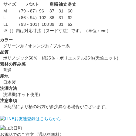
サイズ
バスト
肩幅
袖丈
身丈
M
（79～87）96
37
31
60
L
（86～94）102
38
31
62
LL
（93～101）108
39
31
62
※（）内は対応寸法（ヌード寸法）です。（単位：cm）
カラー
グリーン系 / オレンジ系 / ブルー系
品質
ポリノジック50％・綿25％・ポリエステル25％(天竺ニット)
素材の厚み感
普通
産地
日本製
洗濯方法
洗濯機(ネット使用)
注意事項
※商品により柄の出方が多少異なる場合がございます。
お電話でのご注文〈通話料無料〉