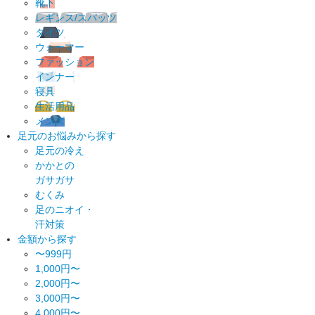
靴下
レギンス/スパッツ
タイツ
ウォーマー
ファッション
インナー
寝具
生活用品
メンズ
足元のお悩みから探す
足元の冷え
かかとの
ガサガサ
むくみ
足のニオイ・
汗対策
金額から探す
〜999円
1,000円〜
2,000円〜
3,000円〜
4,000円〜