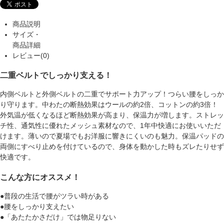
商品説明
サイズ・
商品詳細
レビュー(0)
二重ベルトでしっかり支える！
内側ベルトと外側ベルトの二重でサポート力アップ！つらい腰をしっか
り守ります。中わたの断熱効果はウールの約2倍、コットンの約3倍！
外気温が低くなるほど断熱効果が高まり、保温力が増します。ストレッ
チ性、通気性に優れたメッシュ素材なので、1年中快適にお使いいただ
けます。薄いので夏場でもお洋服に響きにくいのも魅力。保温パッドの
両側にすべり止めを付けているので、身体を動かした時もズレたりせず
快適です。
こんな方にオススメ！
●普段の生活で腰がツラい時がある
●腰をしっかり支えたい
●「あたたかさだけ」では物足りない