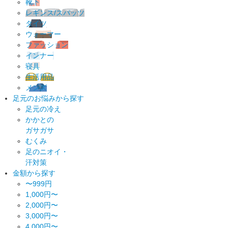
靴下
レギンス/スパッツ
タイツ
ウォーマー
ファッション
インナー
寝具
生活用品
メンズ
足元のお悩みから探す
足元の冷え
かかとの
ガサガサ
むくみ
足のニオイ・
汗対策
金額から探す
〜999円
1,000円〜
2,000円〜
3,000円〜
4,000円〜