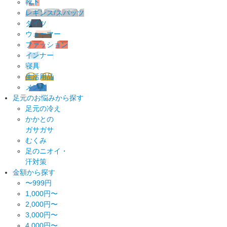
靴下
レギンス/スパッツ
タイツ
ウォーマー
ファッション
インナー
寝具
生活用品
メンズ
足元のお悩みから探す
足元の冷え
かかとの
ガサガサ
むくみ
足のニオイ・
汗対策
金額から探す
〜999円
1,000円〜
2,000円〜
3,000円〜
4,000円〜