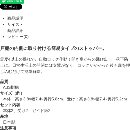
商品説明
サイズ・
商品詳細
レビュー(0)
戸棚の内側に取り付ける簡易タイプのストッパー。
震度4以上の揺れで、自動ロック作動！開き扉からの飛び出し・落下防
止に。日常生活上の開閉には支障がなく、ロックがかかった後も扉を押
し込むだけで簡単解除。
品質
ABS樹脂
サイズ（約）
本体：高さ3.8×幅7.4×奥行5.8cm、受け：高さ3.8×幅7.4×奥行5.2cm
セット内容
本体2、受け2、ガイド紙2
産地
日本製
注意事項