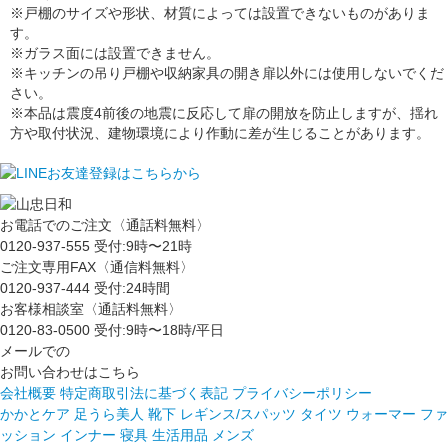
※戸棚のサイズや形状、材質によっては設置できないものがありま
す。
※ガラス面には設置できません。
※キッチンの吊り戸棚や収納家具の開き扉以外には使用しないでくだ
さい。
※本品は震度4前後の地震に反応して扉の開放を防止しますが、揺れ
方や取付状況、建物環境により作動に差が生じることがあります。
お電話でのご注文〈通話料無料〉
0120-937-555
受付:9時〜21時
ご注文専用FAX〈通信料無料〉
0120-937-444
受付:24時間
お客様相談室〈通話料無料〉
0120-83-0500
受付:9時〜18時/平日
メールでの
お問い合わせはこちら
会社概要
特定商取引法に基づく表記
プライバシーポリシー
かかとケア 足うら美人
靴下
レギンス/スパッツ
タイツ
ウォーマー
ファ
ッション
インナー
寝具
生活用品
メンズ