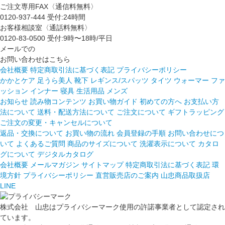
ご注文専用FAX〈通信料無料〉
0120-937-444
受付:24時間
お客様相談室〈通話料無料〉
0120-83-0500
受付:9時〜18時/平日
メールでの
お問い合わせはこちら
会社概要
特定商取引法に基づく表記
プライバシーポリシー
かかとケア 足うら美人
靴下
レギンス/スパッツ
タイツ
ウォーマー
ファ
ッション
インナー
寝具
生活用品
メンズ
お知らせ
読み物コンテンツ
お買い物ガイド
初めての方へ
お支払い方
法について
送料・配送方法について
ご注文について
ギフトラッピング
ご注文の変更・キャンセルについて
返品・交換について
お買い物の流れ
会員登録の手順
お問い合わせにつ
いて
よくあるご質問
商品のサイズについて
洗濯表示について
カタロ
グについて
デジタルカタログ
会社概要
メールマガジン
サイトマップ
特定商取引法に基づく表記
環
境方針
プライバシーポリシー
直営販売店のご案内
山忠商品取扱店
LINE
株式会社 山忠はプライバシーマーク使用の許諾事業者として認定され
ています。