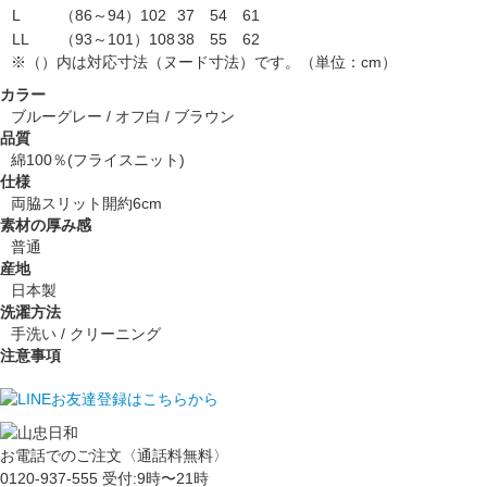
L
（86～94）102
37
54
61
LL
（93～101）108
38
55
62
※（）内は対応寸法（ヌード寸法）です。（単位：cm）
カラー
ブルーグレー / オフ白 / ブラウン
品質
綿100％(フライスニット)
仕様
両脇スリット開約6cm
素材の厚み感
普通
産地
日本製
洗濯方法
手洗い / クリーニング
注意事項
お電話でのご注文〈通話料無料〉
0120-937-555
受付:9時〜21時