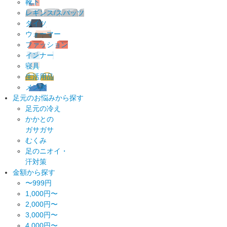
靴下
レギンス/スパッツ
タイツ
ウォーマー
ファッション
インナー
寝具
生活用品
メンズ
足元のお悩みから探す
足元の冷え
かかとの
ガサガサ
むくみ
足のニオイ・
汗対策
金額から探す
〜999円
1,000円〜
2,000円〜
3,000円〜
4,000円〜