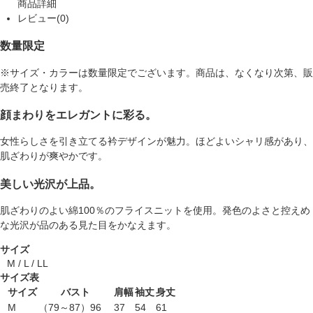
商品詳細
レビュー(0)
数量限定
※サイズ・カラーは数量限定でございます。商品は、なくなり次第、販
売終了となります。
顔まわりをエレガントに彩る。
女性らしさを引き立てる衿デザインが魅力。ほどよいシャリ感があり、
肌ざわりが爽やかです。
美しい光沢が上品。
肌ざわりのよい綿100％のフライスニットを使用。発色のよさと控えめ
な光沢が品のある見た目をかなえます。
サイズ
M / L / LL
サイズ表
サイズ
バスト
肩幅
袖丈
身丈
M
（79～87）96
37
54
61