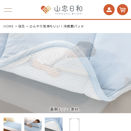
かかとケア 足うら美人
HOME
寝具
ひんやり気持ちいい！冷感敷パッド