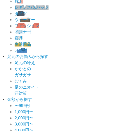
靴下
レギンス/スパッツ
タイツ
ウォーマー
ファッション
インナー
寝具
生活用品
メンズ
足元のお悩みから探す
足元の冷え
かかとの
ガサガサ
むくみ
足のニオイ・
汗対策
金額から探す
〜999円
1,000円〜
2,000円〜
3,000円〜
4,000円〜