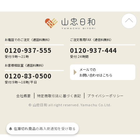
お電話でのご注文〈通話料無料〉
ご注文専用FAX〈通信料無料〉
0120-937-555
0120-937-444
受付:9時〜21時
受付:24時間
お客様相談室〈通話料無料〉
メールでの
0120-83-0500
お問い合わせはこちら
受付:9時〜18時/平日
会社概要
特定商取引法に基づく表記
プライバシーポリシー
© 山忠日和 all right reserved. Yamachu Co.Ltd.
在庫切れ商品
の
再入荷
通知を
受け取る