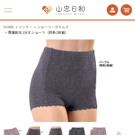
かかとケア 足うら美人
HOME
インナー
ショーツ・ボトムス
両面起毛1分丈ショーツ（同色2枚組）