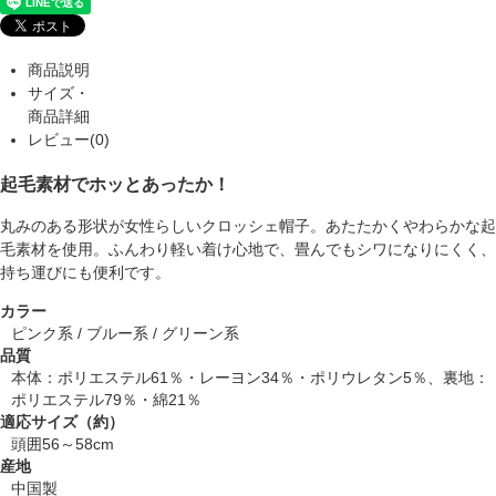
商品説明
サイズ・
商品詳細
レビュー(0)
起毛素材でホッとあったか！
丸みのある形状が女性らしいクロッシェ帽子。あたたかくやわらかな起
毛素材を使用。ふんわり軽い着け心地で、畳んでもシワになりにくく、
持ち運びにも便利です。
カラー
ピンク系 / ブルー系 / グリーン系
品質
本体：ポリエステル61％・レーヨン34％・ポリウレタン5％、裏地：
ポリエステル79％・綿21％
適応サイズ（約）
頭囲56～58cm
産地
中国製