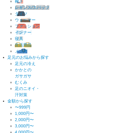
靴下
レギンス/スパッツ
タイツ
ウォーマー
ファッション
インナー
寝具
生活用品
メンズ
足元のお悩みから探す
足元の冷え
かかとの
ガサガサ
むくみ
足のニオイ・
汗対策
金額から探す
〜999円
1,000円〜
2,000円〜
3,000円〜
4,000円〜