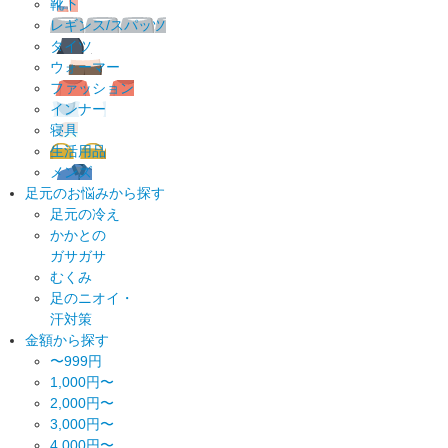
靴下
レギンス/スパッツ
タイツ
ウォーマー
ファッション
インナー
寝具
生活用品
メンズ
足元のお悩みから探す
足元の冷え
かかとの
ガサガサ
むくみ
足のニオイ・
汗対策
金額から探す
〜999円
1,000円〜
2,000円〜
3,000円〜
4,000円〜