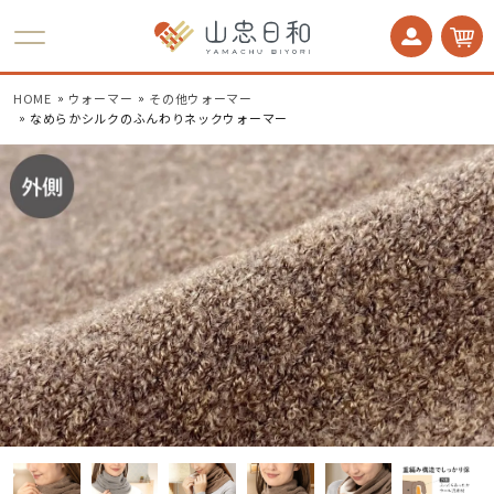
かかとケア 足うら美人
HOME
ウォーマー
その他ウォーマー
なめらかシルクのふんわりネックウォーマー