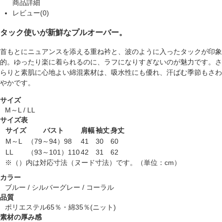
商品詳細
レビュー(0)
タック使いが新鮮なプルオーバー。
首もとにニュアンスを添える重ね衿と、波のように入ったタックが印象
的。ゆったり楽に着られるのに、ラフになりすぎないのが魅力です。さ
らりと素肌に心地よい綿混素材は、吸水性にも優れ、汗ばむ季節もさわ
やかです。
サイズ
M～L / LL
サイズ表
サイズ
バスト
肩幅
袖丈
身丈
M～L
（79～94）98
41
30
60
LL
（93～101）110
42
31
62
※（）内は対応寸法（ヌード寸法）です。（単位：cm）
カラー
ブルー / シルバーグレー / コーラル
品質
ポリエステル65％・綿35％(ニット)
素材の厚み感