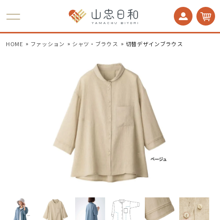
かかとケア 足うら美人
HOME
ファッション
シャツ・ブラウス
切替デザインブラウス