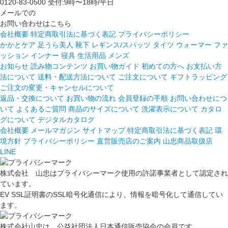
0120-83-0500
受付:9時〜18時/平日
メールでの
お問い合わせはこちら
会社概要
特定商取引法に基づく表記
プライバシーポリシー
かかとケア 足うら美人
靴下
レギンス/スパッツ
タイツ
ウォーマー
ファ
ッション
インナー
寝具
生活用品
メンズ
お知らせ
読み物コンテンツ
お買い物ガイド
初めての方へ
お支払い方
法について
送料・配送方法について
ご注文について
ギフトラッピング
ご注文の変更・キャンセルについて
返品・交換について
お買い物の流れ
会員登録の手順
お問い合わせにつ
いて
よくあるご質問
商品のサイズについて
洗濯表示について
カタロ
グについて
デジタルカタログ
会社概要
メールマガジン
サイトマップ
特定商取引法に基づく表記
環
境方針
プライバシーポリシー
直営販売店のご案内
山忠商品取扱店
LINE
株式会社 山忠はプライバシーマーク使用の許諾事業者として認定され
ています。
EV SSL証明書のSSL暗号化通信により、情報を暗号化して通信してい
ます。
株式会社山忠は、公益社団法人日本通信販売協会の会員です。