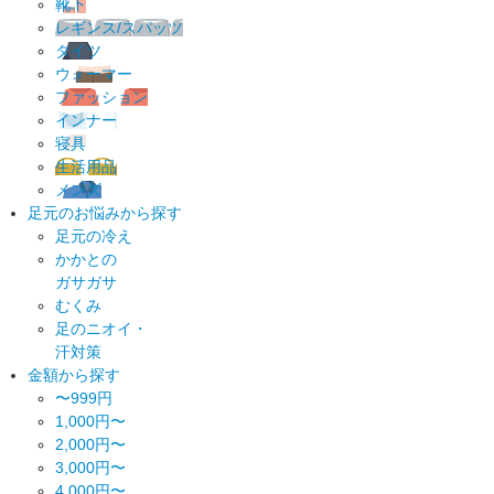
靴下
レギンス/スパッツ
タイツ
ウォーマー
ファッション
インナー
寝具
生活用品
メンズ
足元のお悩みから探す
足元の冷え
かかとの
ガサガサ
むくみ
足のニオイ・
汗対策
金額から探す
〜999円
1,000円〜
2,000円〜
3,000円〜
4,000円〜