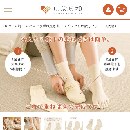
かかとケア 足うら美人
HOME
靴下
冷えとり重ね履き靴下
冷えとりお試しセット（入門編）