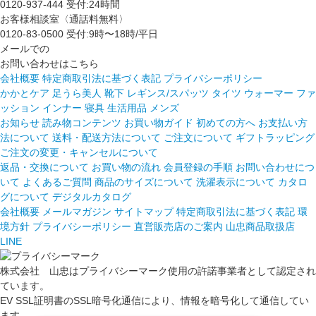
0120-937-444
受付:24時間
お客様相談室〈通話料無料〉
0120-83-0500
受付:9時〜18時/平日
メールでの
お問い合わせはこちら
会社概要
特定商取引法に基づく表記
プライバシーポリシー
かかとケア 足うら美人
靴下
レギンス/スパッツ
タイツ
ウォーマー
ファ
ッション
インナー
寝具
生活用品
メンズ
お知らせ
読み物コンテンツ
お買い物ガイド
初めての方へ
お支払い方
法について
送料・配送方法について
ご注文について
ギフトラッピング
ご注文の変更・キャンセルについて
返品・交換について
お買い物の流れ
会員登録の手順
お問い合わせにつ
いて
よくあるご質問
商品のサイズについて
洗濯表示について
カタロ
グについて
デジタルカタログ
会社概要
メールマガジン
サイトマップ
特定商取引法に基づく表記
環
境方針
プライバシーポリシー
直営販売店のご案内
山忠商品取扱店
LINE
株式会社 山忠はプライバシーマーク使用の許諾事業者として認定され
ています。
EV SSL証明書のSSL暗号化通信により、情報を暗号化して通信してい
ます。