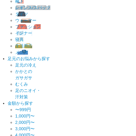
靴下
レギンス/スパッツ
タイツ
ウォーマー
ファッション
インナー
寝具
生活用品
メンズ
足元のお悩みから探す
足元の冷え
かかとの
ガサガサ
むくみ
足のニオイ・
汗対策
金額から探す
〜999円
1,000円〜
2,000円〜
3,000円〜
4,000円〜