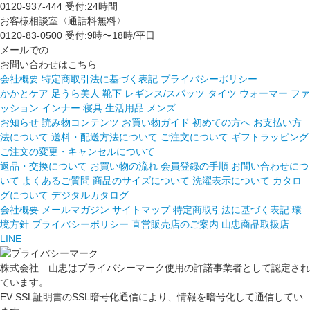
0120-937-444
受付:24時間
お客様相談室〈通話料無料〉
0120-83-0500
受付:9時〜18時/平日
メールでの
お問い合わせはこちら
会社概要
特定商取引法に基づく表記
プライバシーポリシー
かかとケア 足うら美人
靴下
レギンス/スパッツ
タイツ
ウォーマー
ファ
ッション
インナー
寝具
生活用品
メンズ
お知らせ
読み物コンテンツ
お買い物ガイド
初めての方へ
お支払い方
法について
送料・配送方法について
ご注文について
ギフトラッピング
ご注文の変更・キャンセルについて
返品・交換について
お買い物の流れ
会員登録の手順
お問い合わせにつ
いて
よくあるご質問
商品のサイズについて
洗濯表示について
カタロ
グについて
デジタルカタログ
会社概要
メールマガジン
サイトマップ
特定商取引法に基づく表記
環
境方針
プライバシーポリシー
直営販売店のご案内
山忠商品取扱店
LINE
株式会社 山忠はプライバシーマーク使用の許諾事業者として認定され
ています。
EV SSL証明書のSSL暗号化通信により、情報を暗号化して通信してい