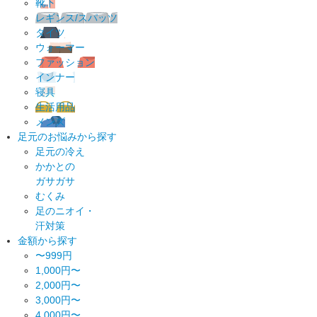
靴下
レギンス/スパッツ
タイツ
ウォーマー
ファッション
インナー
寝具
生活用品
メンズ
足元のお悩みから探す
足元の冷え
かかとの
ガサガサ
むくみ
足のニオイ・
汗対策
金額から探す
〜999円
1,000円〜
2,000円〜
3,000円〜
4,000円〜