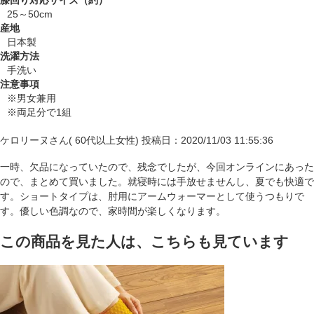
膝回り対応サイズ（約）
25～50cm
産地
日本製
洗濯方法
手洗い
注意事項
※男女兼用
※両足分で1組
ケロリーヌさん( 60代以上女性)
投稿日：2020/11/03 11:55:36
一時、欠品になっていたので、残念でしたが、今回オンラインにあった
ので、まとめて買いました。就寝時には手放せませんし、夏でも快適で
す。ショートタイプは、肘用にアームウォーマーとして使うつもりで
す。優しい色調なので、家時間が楽しくなります。
この商品を見た人は、こちらも見ています