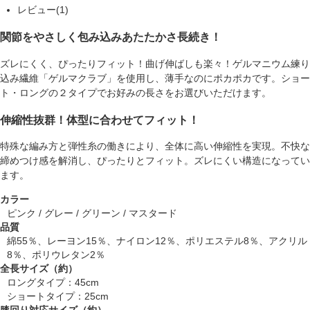
レビュー(1)
関節をやさしく包み込みあたたかさ長続き！
ズレにくく、ぴったりフィット！曲げ伸ばしも楽々！ゲルマニウム練り
込み繊維「ゲルマクラブ」を使用し、薄手なのにポカポカです。ショー
ト・ロングの２タイプでお好みの長さをお選びいただけます。
伸縮性抜群！体型に合わせてフィット！
特殊な編み方と弾性糸の働きにより、全体に高い伸縮性を実現。不快な
締めつけ感を解消し、ぴったりとフィット。ズレにくい構造になってい
ます。
カラー
ピンク / グレー / グリーン / マスタード
品質
綿55％、レーヨン15％、ナイロン12％、ポリエステル8％、アクリル
8％、ポリウレタン2％
全長サイズ（約）
ロングタイプ：45cm
ショートタイプ：25cm