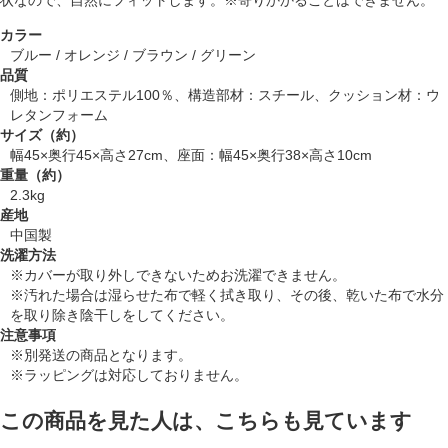
カラー
ブルー / オレンジ / ブラウン / グリーン
品質
側地：ポリエステル100％、構造部材：スチール、クッション材：ウ
レタンフォーム
サイズ（約）
幅45×奥行45×高さ27cm、座面：幅45×奥行38×高さ10cm
重量（約）
2.3kg
産地
中国製
洗濯方法
※カバーが取り外しできないためお洗濯できません。
※汚れた場合は湿らせた布で軽く拭き取り、その後、乾いた布で水分
を取り除き陰干しをしてください。
注意事項
※別発送の商品となります。
※ラッピングは対応しておりません。
この商品を見た人は、こちらも見ています