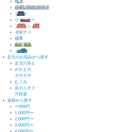
靴下
レギンス/スパッツ
タイツ
ウォーマー
ファッション
インナー
寝具
生活用品
メンズ
足元のお悩みから探す
足元の冷え
かかとの
ガサガサ
むくみ
足のニオイ・
汗対策
金額から探す
〜999円
1,000円〜
2,000円〜
3,000円〜
4,000円〜