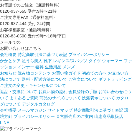
お電話でのご注文〈通話料無料〉
0120-937-555
受付:9時〜21時
ご注文専用FAX〈通信料無料〉
0120-937-444
受付:24時間
お客様相談室〈通話料無料〉
0120-83-0500
受付:9時〜18時/平日
メールでの
お問い合わせはこちら
会社概要
特定商取引法に基づく表記
プライバシーポリシー
かかとケア 足うら美人
靴下
レギンス/スパッツ
タイツ
ウォーマー
ファ
ッション
インナー
寝具
生活用品
メンズ
お知らせ
読み物コンテンツ
お買い物ガイド
初めての方へ
お支払い方
法について
送料・配送方法について
ご注文について
ギフトラッピング
ご注文の変更・キャンセルについて
返品・交換について
お買い物の流れ
会員登録の手順
お問い合わせにつ
いて
よくあるご質問
商品のサイズについて
洗濯表示について
カタロ
グについて
デジタルカタログ
会社概要
メールマガジン
サイトマップ
特定商取引法に基づく表記
環
境方針
プライバシーポリシー
直営販売店のご案内
山忠商品取扱店
LINE