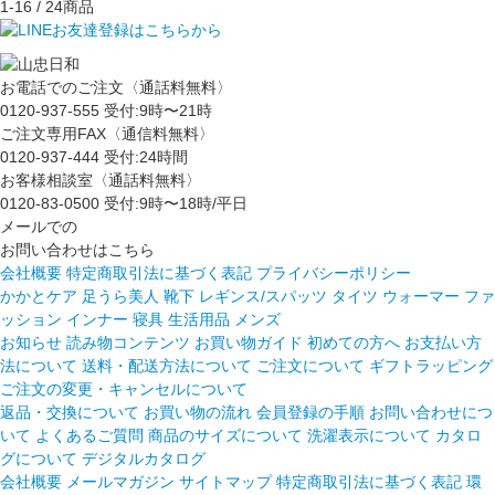
1-16
/ 24商品
お電話でのご注文〈通話料無料〉
0120-937-555
受付:9時〜21時
ご注文専用FAX〈通信料無料〉
0120-937-444
受付:24時間
お客様相談室〈通話料無料〉
0120-83-0500
受付:9時〜18時/平日
メールでの
お問い合わせはこちら
会社概要
特定商取引法に基づく表記
プライバシーポリシー
かかとケア 足うら美人
靴下
レギンス/スパッツ
タイツ
ウォーマー
ファ
ッション
インナー
寝具
生活用品
メンズ
お知らせ
読み物コンテンツ
お買い物ガイド
初めての方へ
お支払い方
法について
送料・配送方法について
ご注文について
ギフトラッピング
ご注文の変更・キャンセルについて
返品・交換について
お買い物の流れ
会員登録の手順
お問い合わせにつ
いて
よくあるご質問
商品のサイズについて
洗濯表示について
カタロ
グについて
デジタルカタログ
会社概要
メールマガジン
サイトマップ
特定商取引法に基づく表記
環