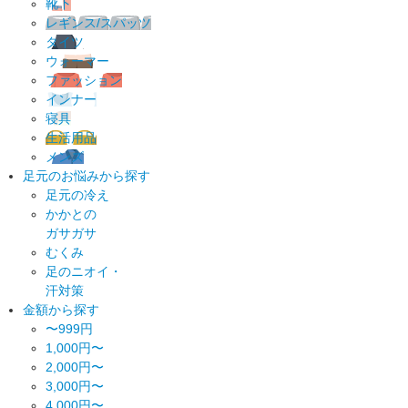
靴下
レギンス/スパッツ
タイツ
ウォーマー
ファッション
インナー
寝具
生活用品
メンズ
足元のお悩みから探す
足元の冷え
かかとの
ガサガサ
むくみ
足のニオイ・
汗対策
金額から探す
〜999円
1,000円〜
2,000円〜
3,000円〜
4,000円〜